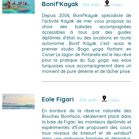
Bonif'Kayak
Site web
maps
Depuis 2006, Bonif'Kayak spécialiste de
l’activité Kayak de mer vous propose au
choix des balades accompagnées
accessibles à tous par des guides
diplômés d’état ou des locations en toute
autonomie. Bonif Kayak c’est aussi le
premier studio Boga yoga flottant en
Corse! Le lagon de Pintarella est le lieu rêvé
pour la pratique du Sup yoga: ses eaux
turquoises vous accompagneront dans un
moment de pure détente et de lâcher prise.
Eole Figari
Site web
maps
En bordure de la réserve naturelle des
Bouches Bonifacio, idéalement placé dans
la baie de Figari, les moniteurs diplômés et
expérimentés d’Eole proposent des cours
tous niveaux de kitesurf et de windsurf
dans une ambiance familiale et détendue.